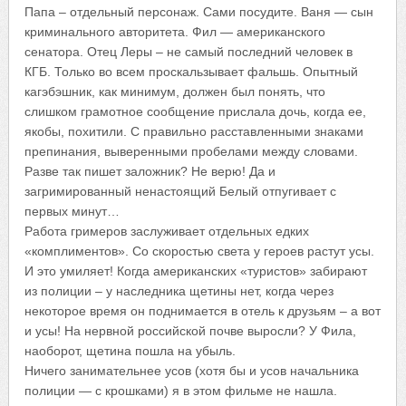
Папа – отдельный персонаж. Сами посудите. Ваня — сын
криминального авторитета. Фил — американского
сенатора. Отец Леры – не самый последний человек в
КГБ. Только во всем проскальзывает фальшь. Опытный
кагэбэшник, как минимум, должен был понять, что
слишком грамотное сообщение прислала дочь, когда ее,
якобы, похитили. С правильно расставленными знаками
препинания, выверенными пробелами между словами.
Разве так пишет заложник? Не верю! Да и
загримированный ненастоящий Белый отпугивает с
первых минут…
Работа гримеров заслуживает отдельных едких
«комплиментов». Со скоростью света у героев растут усы.
И это умиляет! Когда американских «туристов» забирают
из полиции – у наследника щетины нет, когда через
некоторое время он поднимается в отель к друзьям – а вот
и усы! На нервной российской почве выросли? У Фила,
наоборот, щетина пошла на убыль.
Ничего занимательнее усов (хотя бы и усов начальника
полиции — с крошками) я в этом фильме не нашла.