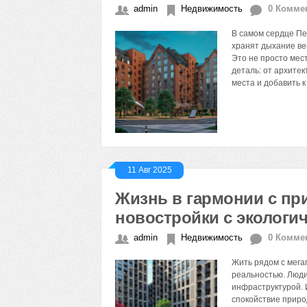
admin
Недвижимость
0 Комме
В самом сердце Пе
хранят дыхание ве
Это не просто мес
деталь: от архите
места и добавить к
11 Авг 2025
Жизнь в гармонии с пр
новостройки с эколог
admin
Недвижимость
0 Комме
Жить рядом с мега
реальностью. Люди
инфраструктурой. 
спокойствие приро