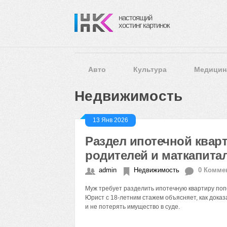
настоящий
хостинг картинок
Авто
Культура
Медицин
Недвижимость
13 Янв 2026
Раздел ипотечной кварт
родителей и маткапита
admin
Недвижимость
0 Комме
Муж требует разделить ипотечную квартиру поп
Юрист с 18-летним стажем объясняет, как доказ
и не потерять имущество в суде.