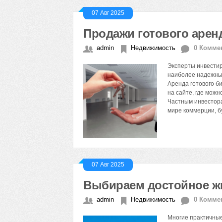
07 Авг 2025
Продажи готового аренд
admin
Недвижимость
0 Комме
Эксперты инвестир
наиболее надежных
Аренда готового б
на сайте, где мож
Частным инвестора
мире коммерции, б
07 Авг 2025
Выбираем достойное ж
admin
Недвижимость
0 Комме
Многие практичные