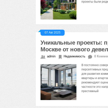
проекты были редк
07 Авг 2025
Уникальные проекты: п
Москве от нового деве
admin
Недвижимость
0 Комме
В постоянно сове
персептивных пред
для развития комм
квартиры и апарта
рекомендуют оцени
частности это нап
престижный