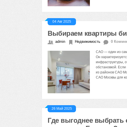
04 Авг 2025
Выбираем квартиры би
admin
Недвижимость
0 Комме
САО — один из сам
Он характеризуетс
инфраструктуры, о
обстановкой. Если
из районов САО Мо
САО Москвы для к
26 Май 2025
Где выгоднее выбрать 