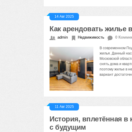
14 Авг 2025
Как арендовать жилье 
admin
Недвижимость
0 Комме
В современном По
жилья. Данный нас
Московской области
снять дома и квар
поэтому жилье в н
вариант достаточн
11 Авг 2025
История, вплетённая в 
с будущим