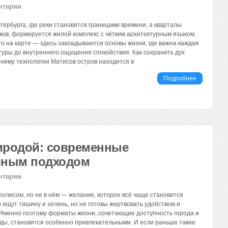
нтарии
тербурга, где реки становятся границами времени, а кварталы
ков, формируется жилой комплекс с чётким архитектурным языком.
то на карте — здесь закладываются основы жизни, где важна каждая
ктуры до внутреннего ощущения спокойствия. Как сохранить дух
 нему технологии Матисов остров находится в
Подробнее
иродой: современные
ичным подходом
нтарии
полисом, но не в нём — желание, которое всё чаще становится
 ищут тишину и зелень, но не готовы жертвовать удобством и
Именно поэтому форматы жизни, сочетающие доступность города и
ды, становятся особенно привлекательными. И если раньше такие