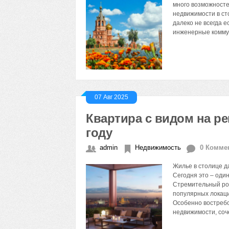
много возможносте
недвижимости в сто
далеко не всегда е
инженерные коммун
07 Авг 2025
Квартира с видом на ре
году
admin
Недвижимость
0 Комме
Жилье в столице д
Сегодня это – оди
Стремительный рос
популярных локаци
Особенно востребо
недвижимости, соч