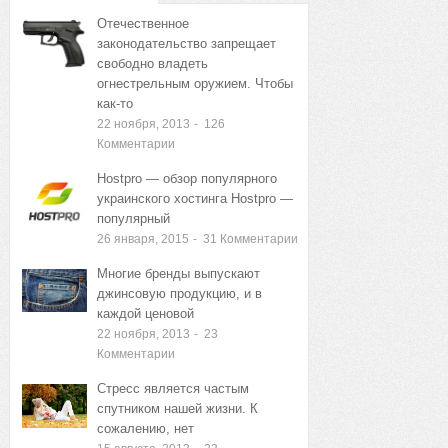
ЗАПИСИ
ЗАПИСИ
Отечественное
законодательство запрещает
свободно владеть
огнестрельным оружием. Чтобы
как-то
22 ноября, 2013
-
126
Комментарии
Hostpro — обзор популярного
украинского хостинга Hostpro —
популярный
26 января, 2015
-
31
Комментарии
Многие бренды выпускают
джинсовую продукцию, и в
каждой ценовой
22 ноября, 2013
-
23
Комментарии
Стресс является частым
спутником нашей жизни. К
сожалению, нет