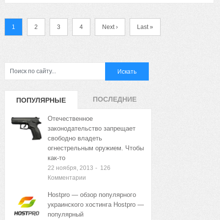
1
2
3
4
Next ›
Last »
ПОСЛЕДНИЕ
ПОПУЛЯРНЫЕ
ЗАПИСИ
ЗАПИСИ
Отечественное
законодательство запрещает
свободно владеть
огнестрельным оружием. Чтобы
как-то
22 ноября, 2013
-
126
Комментарии
Hostpro — обзор популярного
украинского хостинга Hostpro —
популярный