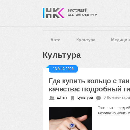
настоящий
хостинг картинок
Авто
Культура
Медицин
Культура
13 Май 2026
Где купить кольцо с та
качества: подробный г
admin
Культура
0 Комментар
Танзанит — редкий 
безопасно купить к