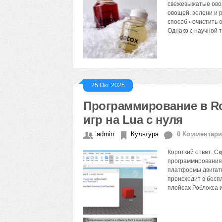
свежевыжатые овощ
овощей, зелени и 
способ «очистить 
Однако с научной 
25 Окт 2025
Программирование в Ro
игр на Lua с нуля
admin
Культура
0 Комментар
Короткий ответ: С
программирования 
платформы двигать
происходит в бесп
плейсах Роблокса и