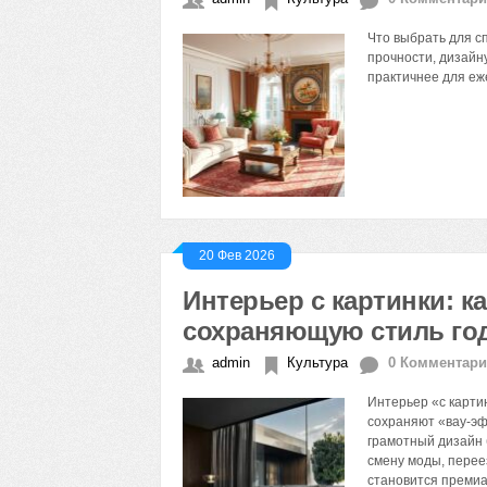
Что выбрать для с
прочности, дизайну
практичнее для еж
20 Фев 2026
Интерьер с картинки: 
сохраняющую стиль го
admin
Культура
0 Комментар
Интерьер «с карти
сохраняют «вау‑эф
грамотный дизайн 
смену моды, перее
становится премиа