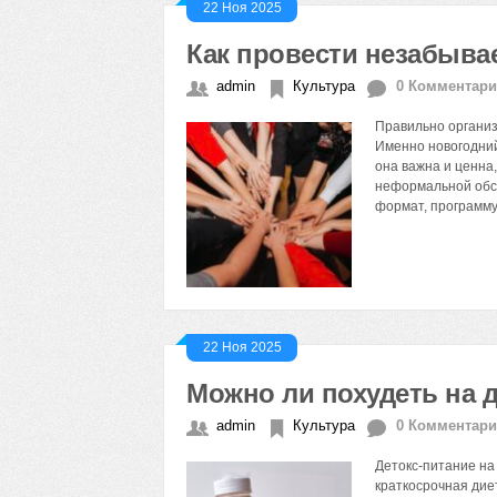
22 Ноя 2025
Как провести незабыва
admin
Культура
0 Комментар
Правильно организ
Именно новогодний
она важна и ценна,
неформальной обст
формат, программу
22 Ноя 2025
Можно ли похудеть на д
admin
Культура
0 Комментар
Детокс-питание на с
краткосрочная дие