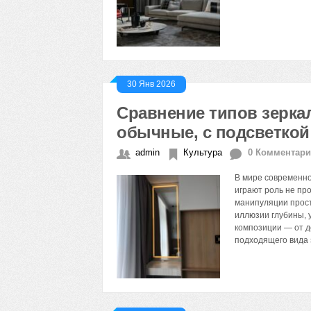
30 Янв 2026
Сравнение типов зерка
обычные, с подсветкой
admin
Культура
0 Комментар
В мире современно
играют роль не пр
манипуляции прост
иллюзии глубины, 
композиции — от д
подходящего вида 