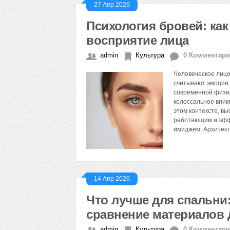
27 Апр 2026
Психология бровей: ка
восприятие лица
admin
Культура
0 Комментар
Человеческое лицо
считывают эмоции,
современной физи
колоссальное вним
этом контексте, в
работающим и эфф
имиджем. Архитек
14 Апр 2026
Что лучше для спальн
сравнение материалов 
admin
Культура
0 Комментар