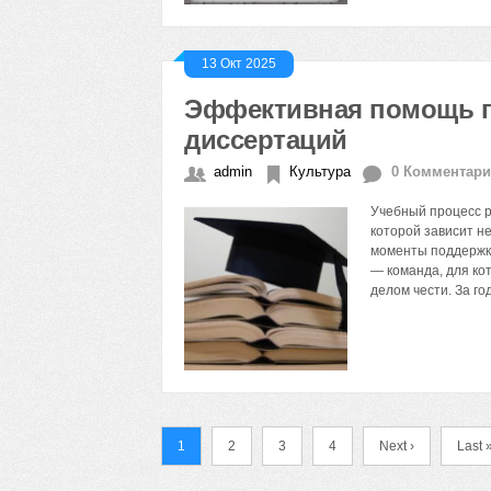
13 Окт 2025
Эффективная помощь п
диссертаций
admin
Культура
0 Комментар
Учебный процесс р
которой зависит не
моменты поддержка
— команда, для ко
делом чести. За г
1
2
3
4
Next ›
Last 