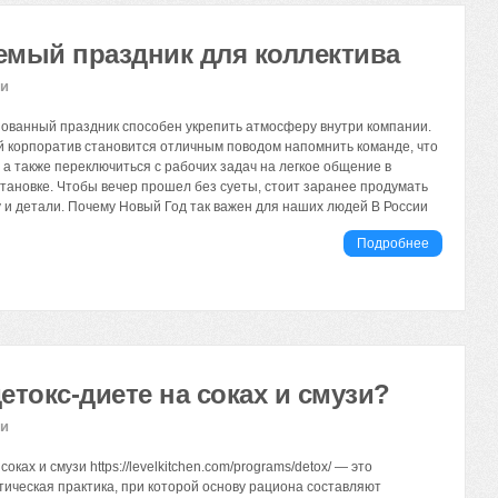
емый праздник для коллектива
ии
ованный праздник способен укрепить атмосферу внутри компании.
 корпоратив становится отличным поводом напомнить команде, что
 а также переключиться с рабочих задач на легкое общение в
ановке. Чтобы вечер прошел без суеты, стоит заранее продумать
 и детали. Почему Новый Год так важен для наших людей В России
Подробнее
етокс-диете на соках и смузи?
ии
оках и смузи https://levelkitchen.com/programs/detox/ — это
тическая практика, при которой основу рациона составляют