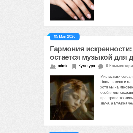
05 Май 2026
Гармония искренности:
остается музыкой для 
admin
Культура
0 Комментар
Мир музыки сегодн
Новые имена и жан
хотя бы на мгнове
особняком, сохран
пространство живых
звука, а глубина ч