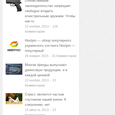
ЗАПИСИ
Отечественное
законодательство запрещает
свободно владеть
огнестрельным оружием. Чтобы
как-то
22 ноября, 2013
-
126
Комментарии
Hostpro — обзор популярного
украинского хостинга Hostpro —
популярный
26 января, 2015
-
31
Комментарии
Многие бренды выпускают
джинсовую продукцию, и в
каждой ценовой
22 ноября, 2013
-
23
Комментарии
Стресс является частым
спутником нашей жизни. К
сожалению, нет
15 августа, 2013
-
23
Комментарии