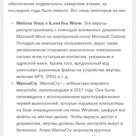
обеспечение подвергалось хакерским атакам, за
последние годы было немало. Вот лишь некоторые из них:
Melissa Virus
и
ILoveYou Worm
. Эти вирусы
распространялись с помощью вложенных документов
Microsoft Word по электронной почте Microsoft Outlook.
Попадая на компьютер пользователя, вирус также
автоматически отправлял аналогичное электронное
письмо всем остальным контактам, указанным в
адресной книге. Кроме того, вредоносный код
уничтожал различные файлы на устройстве жертвы,
включая MP3, JPEG и т. д.
WannaCry
. WannaCry — кибератака мирового
масштаба, произошедшая в 2017 году. Она была
произведена с использованием криптографических
червей-вымогателей, которые поражали компьютеры
на базе операционной системы Windows, шифруя все
файлы на жёстких дисках. Чтобы вернуть доступ к
документам, жертвы должны были заплатить выкуп в
биткоинах. Атака WannaCry затронула крупные