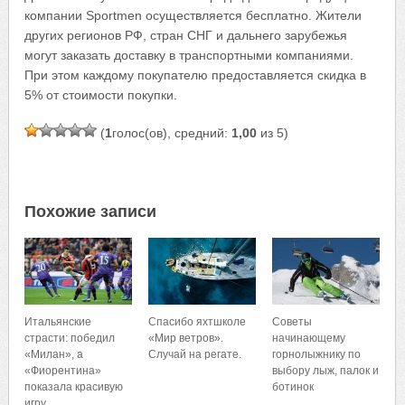
компании Sportmen осуществляется бесплатно. Жители
других регионов РФ, стран СНГ и дальнего зарубежья
могут заказать доставку в транспортными компаниями.
При этом каждому покупателю предоставляется скидка в
5% от стоимости покупки.
(
1
голос(ов), средний:
1,00
из 5)
Похожие записи
Итальянские
Спасибо яхтшколе
Советы
страсти: победил
«Мир ветров».
начинающему
«Милан», а
Случай на регате.
горнолыжнику по
«Фиорентина»
выбору лыж, палок и
показала красивую
ботинок
игру.