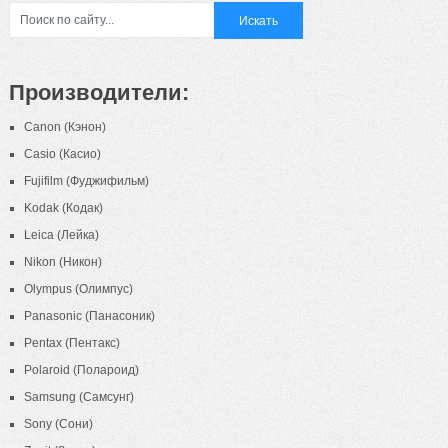
Производители:
Canon (Кэнон)
Casio (Касио)
Fujifilm (Фуджифильм)
Kodak (Кодак)
Leica (Лейка)
Nikon (Никон)
Olympus (Олимпус)
Panasonic (Панасоник)
Pentax (Пентакс)
Polaroid (Полароид)
Samsung (Самсунг)
Sony (Сони)