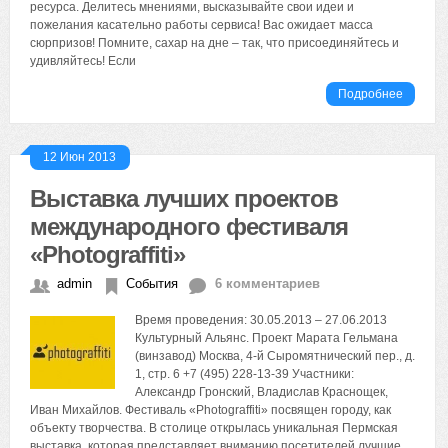
ресурса. Делитесь мнениями, высказывайте свои идеи и
пожелания касательно работы сервиса! Вас ожидает масса
сюрпризов! Помните, сахар на дне – так, что присоединяйтесь и
удивляйтесь! Если
Подробнее
12 Июн 2013
Выставка лучших проектов
международного фестиваля
«Photograffiti»
admin
События
6 комментариев
Время проведения: 30.05.2013 – 27.06.2013
Культурный Альянс. Проект Марата Гельмана
(винзавод) Москва, 4-й Сыромятнический пер., д.
1, стр. 6 +7 (495) 228-13-39 Участники:
Александр Гронский, Владислав Краснощек,
Иван Михайлов. Фестиваль «Photograffiti» посвящен городу, как
объекту творчества. В столице открылась уникальная Пермская
выставка, которая представляет вниманию посетителей лучшие