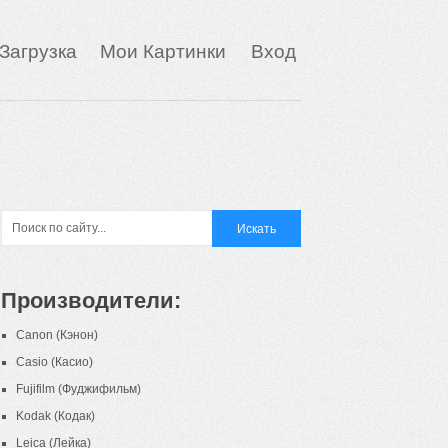
Загрузка
Мои Картинки
Вход
Производители:
Canon (Кэнон)
Casio (Касио)
Fujifilm (Фуджифильм)
Kodak (Кодак)
Leica (Лейка)