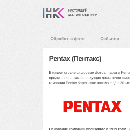
настоящий
хостинг картинок
Обработка фото
События
Pentax (Пентакс)
В нашей стране цифровые фотоаппараты Pentax 
представлена такая продукция достаточно широ
компании Pentax берет свое начало ещё в 20-ых
Основание компании произошло в 1919 году.
В 