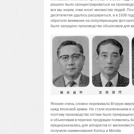
решено было сконцентрироваться на производств
все мы знаем, очки носит множество людей. Поэ
десятилетия удалось расшириться, и в 1938 году
обратило внимание на популяризацию фотоапп
было запущено производство объективов для ки
Япония очень сложно переживала Вторую миров
нужд японской армии. Не стали исключением и 
поэтому производство оптики было прекращено. 
и объективам в перечне продукции появились би
предназначались для аппаратов от малоизвест
получили наименования Konica и Minolta.