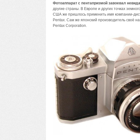
Фотоаппарат с пентапризмой завоевал невид
другие страны. В Европе и других точках земно
США же пришлось применить имя компании-дист
Pentax. Сам же японский производитель своё н
Pentax Corporation.