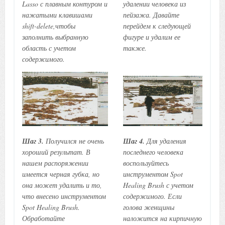
Lasso с плавным контуром и
удалении человека из
нажатыми клавишами
пейзажа. Давайте
shift-delete,чтобы
перейдем к следующей
заполнить выбранную
фигуре и удалим ее
область с учетом
также.
содержимого.
Шаг 3.
Получился не очень
Шаг 4.
Для удаления
хороший результат. В
последнего человека
нашем распоряжении
воспользуйтесь
имеется черная губка, но
инструментом Spot
она может удалить и то,
Healing Brush с учетом
что внесено инструментом
содержимого. Если
Spot Healing Brush.
голова женщины
Обработайте
наложится на кирпичную