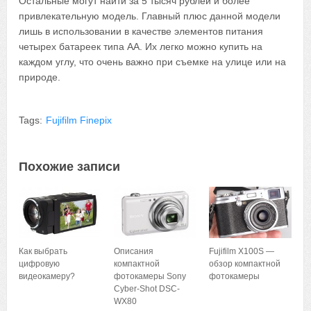
Остальные могут найти за 5 тысяч рублей и более
привлекательную модель. Главный плюс данной модели
лишь в использовании в качестве элементов питания
четырех батареек типа AA. Их легко можно купить на
каждом углу, что очень важно при съемке на улице или на
природе.
Tags:
Fujifilm Finepix
Похожие записи
Как выбрать
Описания
Fujifilm X100S —
цифровую
компактной
обзор компактной
видеокамеру?
фотокамеры Sony
фотокамеры
Cyber-Shot DSC-
WX80