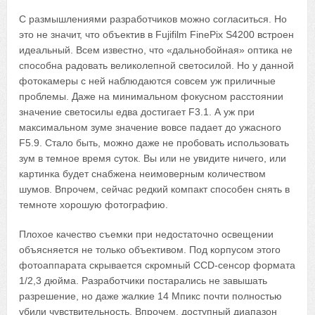
С размышлениями разработчиков можно согласиться. Но
это не значит, что объектив в Fujifilm FinePix S4200 встроен
идеальный. Всем известно, что «дальнобойная» оптика не
способна радовать великолепной светосилой. Но у данной
фотокамеры с ней наблюдаются совсем уж приличные
проблемы. Даже на минимальном фокусном расстоянии
значение светосилы едва достигает F3.1. А уж при
максимальном зуме значение вовсе падает до ужасного
F5.9. Стало быть, можно даже не пробовать использовать
зум в темное время суток. Вы или не увидите ничего, или
картинка будет снабжена неимоверным количеством
шумов. Впрочем, сейчас редкий компакт способен снять в
темноте хорошую фотографию.
Плохое качество съемки при недостаточно освещении
объясняется не только объективом. Под корпусом этого
фотоаппарата скрывается скромный CCD-сенсор формата
1/2,3 дюйма. Разработчики постарались не завышать
разрешение, но даже жалкие 14 Мпикс почти полностью
убили чувствительность. Впрочем, доступный диапазон