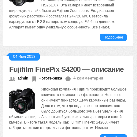
HS25EXR. Эта камера имеет встроенный
широкоугольный объектив Fujinon Zoom Lens. Его диапазон
фокусных расстояний составляет 24-720 мм. Светосила
варьируется от F:2.8 на коротком конце до F:5.6 на длинном.
Аппарат имеет одну уникальную особенность. Все знают,
Подробнее
04 Июл 2013
Fujifilm FinePix S4200 — описание
admin
Фототехника
4 комментария
Японская компания Fujifilm производит большое
количество компактных фотокамер. Но не все
они имеют по-настоящему карманные размеры.
Дело в том, что до недавних пор невозможно
было добиться большого зума без увеличения
объектива вширь. А за оптикой увеличивались размеры и самой
камеры. В итоге такая модель, как Fujifilm FinePix S4200, имеет
габариты схожие с зеркальным фотоаппаратом. Нельзя