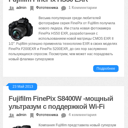
admin
Фототехника
1 Комментарии
Весьма популярная среди любителей
фотографии серия FinePix от Fujifilm получила
нового лидера. Им стала новая фотокамера
FinePix HS50 EXR, разработанная с
использованием новой матрицы CMOS EXR II
1/2″. Fujifilm успешно применяла технологию EXR в своих моделях
FinePix F200EXR и FinePix S200EXR, до сих пор заслуженно
пользующихся спросом. Посмотрим, чем может нас порадовать
новый флагман суперзумов
Подробнее
23 Май 2013
Fujifilm FinePix S8400W -мощный
ультразум с поддержкой Wi-Fi
admin
Фототехника
4 комментария
Компания Fujifilm представила новый суперзум