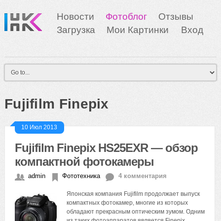
Новости
Фотоблог
Отзывы
Загрузка
Мои Картинки
Вход
Fujifilm Finepix
10 Июл 2013
Fujifilm Finepix HS25EXR — обзор
компактной фотокамеры
admin
Фототехника
4 комментария
Японская компания Fujifilm продолжает выпуск
компактных фотокамер, многие из которых
обладают прекрасным оптическим зумом. Одним
из таких фотоаппаратов является Finepix