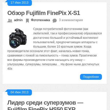
17 Июн 2013
Обзор Fujifilm FinePix X-S1
admin
Фототехника
3 комментария
Среди потребителей фототехники (как
любителей, так и профессионалов) образовался
достаточно большой и устойчивый контингент
пользователей, предпочитающих аппараты с
большим, более 10 кратным зумом. Когда
производители осознали этот факт, началась новая гонка,
сравнимая с гонкой за пиксельность – гонка зумов. Практически
все фирмы-производители стали насыщать эту нишу –
ультразумы, суперзумы, гиперзумы… На фоне ныне достигнутых
40х
Подробнее
04 Июн 2013
Лидер среди суперзумов —
Fujifilm FinePix HS50 EXR