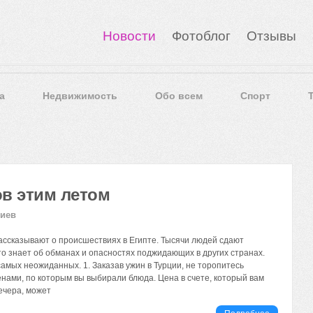
Новости
Фотоблог
Отзывы
а
Недвижимость
Обо всем
Спорт
ов этим летом
риев
ассказывают о происшествиях в Египте. Тысячи людей сдают
то знает об обманах и опасностях поджидающих в других странах.
амых неожиданных. 1. Заказав ужин в Турции, не торопитесь
енами, по которым вы выбирали блюда. Цена в счете, который вам
ечера, может