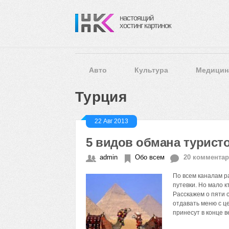
настоящий
хостинг картинок
Авто
Культура
Медицин
Турция
22 Авг 2013
5 видов обмана турист
admin
Обо всем
20 коммента
По всем каналам р
путевки. Но мало к
Расскажем о пяти с
отдавать меню с ц
принесут в конце в