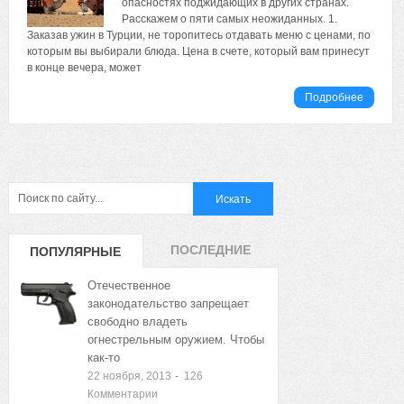
опасностях поджидающих в других странах.
Расскажем о пяти самых неожиданных. 1.
Заказав ужин в Турции, не торопитесь отдавать меню с ценами, по
которым вы выбирали блюда. Цена в счете, который вам принесут
в конце вечера, может
Подробнее
ПОСЛЕДНИЕ
ПОПУЛЯРНЫЕ
ЗАПИСИ
ЗАПИСИ
Отечественное
законодательство запрещает
свободно владеть
огнестрельным оружием. Чтобы
как-то
22 ноября, 2013
-
126
Комментарии