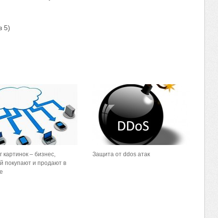
 5)
г картинок – бизнес,
Защита от ddos атак
й покупают и продают в
е