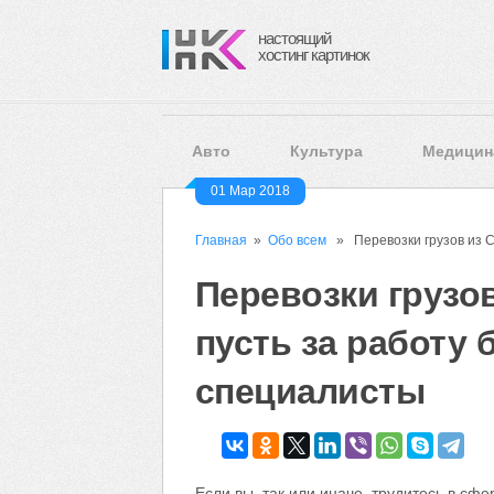
настоящий
хостинг картинок
Авто
Культура
Медицин
01 Мар 2018
Главная
»
Обо всем
» Перевозки грузов из С
Перевозки грузо
пусть за работу
специалисты
Если вы, так или иначе, трудитесь в сфе