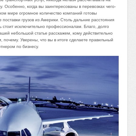
у. Особенно, когда вы заинтересованы в перевозках чего-
нном мире огромное количество компаний готовы
 поставки грузов из Америки. Столь дальние расстояния
сь стоит исключительно профессионалам. Благо, долго
нашей небольшой статье расскажем, кому действительно
м, почему. Уверены, что вы в итоге сделаете правильный
тнером по бизнесу.