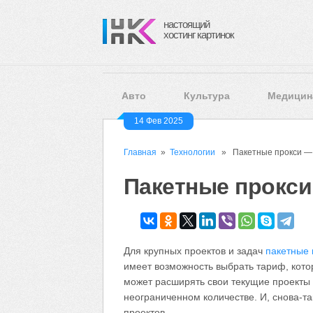
настоящий
хостинг картинок
Авто
Культура
Медицин
14 Фев 2025
Главная
»
Технологии
» Пакетные прокси — ч
Пакетные прокси
Для крупных проектов и задач
пакетные 
имеет возможность выбрать тариф, кото
может расширять свои текущие проекты 
неограниченном количестве. И, снова-т
проектов.