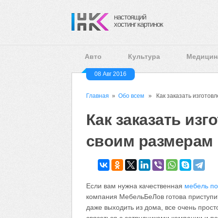
настоящий
хостинг картинок
Авто
Культура
Медицин
08 Авг 2016
Главная
»
Обо всем
» Как заказать изготовл
Как заказать изг
своим размерам 
Если вам нужна качественная
мебель п
компания МебельБеЛов готова приступить
даже выходить из дома, все очень прост