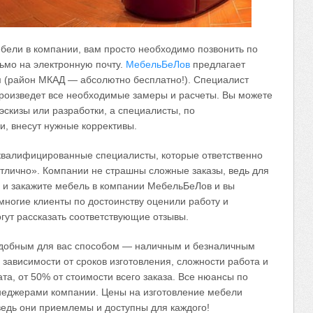
ебели в компании, вам просто необходимо позвонить по
ьмо на электронную почту.
МебельБеЛов
предлагает
м (район МКАД — абсолютно бесплатно!). Специалист
произведет все необходимые замеры и расчеты. Вы можете
эскизы или разработки, а специалисты, по
и, внесут нужные коррективы.
валифицированные специалисты, которые ответственно
отлично». Компании не страшны сложные заказы, ведь для
е и закажите мебель в компании МебельБеЛов и вы
многие клиенты по достоинству оценили работу и
гут рассказать соответствующие отзывы.
удобным для вас способом — наличным и безналичным
 зависимости от сроков изготовления, сложности работа и
а, от 50% от стоимости всего заказа. Все нюансы по
енеджерами компании. Цены на изготовление мебели
ведь они приемлемы и доступны для каждого!