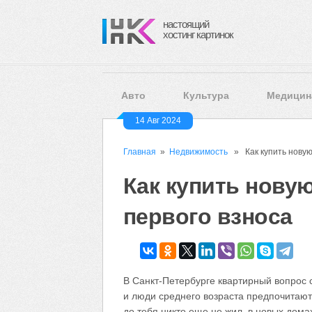
настоящий
хостинг картинок
Авто
Культура
Медицин
14 Авг 2024
Главная
»
Недвижимость
» Как купить новую 
Как купить новую
первого взноса
В Санкт-Петербурге квартирный вопрос ст
и люди среднего возраста предпочитают 
до тебя никто еще не жил, в новых дома