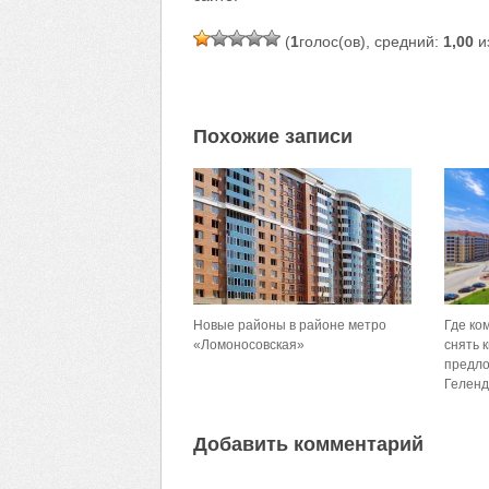
(
1
голос(ов), средний:
1,00
из
Похожие записи
Новые районы в районе метро
Где ко
«Ломоносовская»
снять 
предло
Гелен
Добавить комментарий