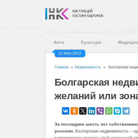
настоящий
хостинг картинок
Авто
Культура
Медицин
21 Июн 2013
Главная
»
Недвижимость
» Болгарская недви
Болгарская недв
желаний или зон
За последние шесть лет собственник
россиян.
Болгарская недвижимость – од
в приморских городах этой солнечной с