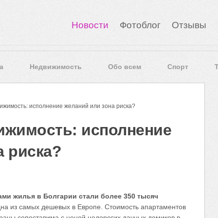
Новости
Фотоблог
Отзывы
а
Недвижимость
Обо всем
Спорт
жимость: исполнение желаний или зона риска?
ижимость: исполнение
а риска?
ами жилья в Болгарии стали более 350 тысяч
на из самых дешевых в Европе. Стоимость апартаментов
траны сопоставима с ценой недорогих дачных домиков в