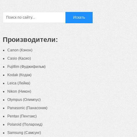
Производители:
Canon (Кэнон)
Casio (Касио)
Fujifilm (Фуджифильм)
Kodak (Кодак)
Leica (Лейка)
Nikon (Никон)
Olympus (Олимпус)
Panasonic (Панасоник)
Pentax (Пентакс)
Polaroid (Полароид)
Samsung (Самсунг)