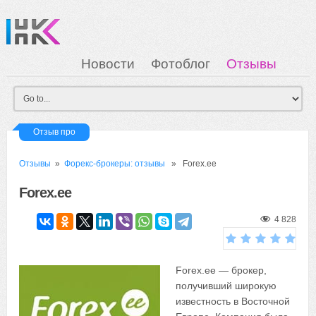
Новости
Фотоблог
Отзывы
Загрузка
Мои Картинки
Вход
Отзыв про
Отзывы
»
Форекс-брокеры: отзывы
» Forex.ee
Forex.ee
4 828
Forex.ee — брокер,
получивший широкую
известность в Восточной