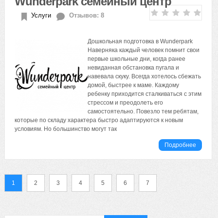
Wunderpark семейный центр
Услуги
Отзывов: 8
Дошкольная подготовка в Wunderpark
Наверняка каждый человек помнит свои
первые школьные дни, когда ранее
невиданная обстановка пугала и
навевала скуку. Всегда хотелось сбежать
домой, быстрее к маме. Каждому
ребенку приходится сталкиваться с этим
стрессом и преодолеть его
самостоятельно. Повезло тем ребятам,
которые по складу характера быстро адаптируются к новым
условиям. Но большинство могут так
Подробнее
1
2
3
4
5
6
7