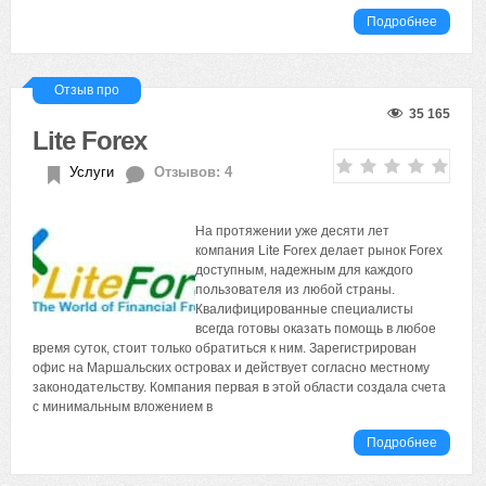
Подробнее
Отзыв про
35 165
Lite Forex
Услуги
Отзывов: 4
На протяжении уже десяти лет
компания Lite Forex делает рынок Forex
доступным, надежным для каждого
пользователя из любой страны.
Квалифицированные специалисты
всегда готовы оказать помощь в любое
время суток, стоит только обратиться к ним. Зарегистрирован
офис на Маршальских островах и действует согласно местному
законодательству. Компания первая в этой области создала счета
с минимальным вложением в
Подробнее