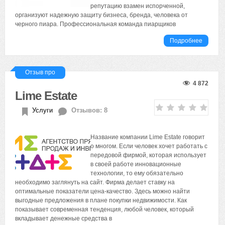
репутацию взамен испорченной,
организуют надежную защиту бизнеса, бренда, человека от
черного пиара. Профессиональная команда пиарщиков
Подробнее
Отзыв про
4 872
Lime Estate
Услуги
Отзывов: 8
Название компании Lime Estate говорит
о многом. Если человек хочет работать с
передовой фирмой, которая использует
в своей работе инновационные
технологии, то ему обязательно
необходимо заглянуть на сайт. Фирма делает ставку на
оптимальные показатели цена-качество. Здесь можно найти
выгодные предложения в плане покупки недвижимости. Как
показывает современная тенденция, любой человек, который
вкладывает денежные средства в