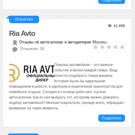
Подробнее
Отзыв про
41 695
Ria Avto
Отзывы об автосалонах и автодилерах Москвы
Отзывов: 18
Покупка автомобиля – это важное
событие в жизни каждой семьи. Ведь
хочется подобрать такую машину.
Которая была бы идеальным
помощником в работе, и удобным и практичным транспортом для
семейного отдыха. Сегодня в столице работают тысячи
автосалонов. Как из них выбрать тот, которому можно доверить
подбор автомобиля? Многие покупатели, прежде всего, обращают
внимание на такие моменты:
Подробнее