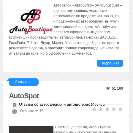
Автосалон «Автобутик» (AutoBoutique) –
один из крупнейших московских
автосалонов по продаже как новых, так
и подержанных автомобилей, выкупу и
комиссионной продаже. «Автобутик»
является официальным дилером
крупнейших производителей автомобилей, таких как ВАЗ, Ауди,
РолсРойз, Тойота, Ягуар, Мазда, Мазерати и др. Здесь не просто
реализуется сделка, а проходит полное сопровождение клиента
от заявки до конечного оформления документов.
Подробнее
Отзыв про
51 169
AutoSpot
Отзывы об автосалонах и автодилерах Москвы
Отзывов: 19
В настоящее время, чтобы купить
автомобиль нужно потратить весьма