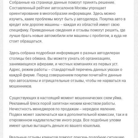
Собранные на странице данные помогут принять решение.
Составленный рейтинг автосалонов Москвы упрощает
ориентирование в многообразии информации. Здесь можно
изучить, какие проблемы могут быть у автодилера. Покупка авто в
кредит или дорогие машины – каждая из областей имеет свою
специфику. Приведенные сведения и отзывы помогут решить, где
лучше брать новые автомобили или машины с пробегом, а куда не
стоит обращаться.
Здесь собрана подробная информация о разных автодилерах
столицы без обмана. Вы можете узнать об организациях,
занимающихся аферами, и честных компаниях из первых уст.
Адрес, режим работы – стандартный перечень данных указан о
каждой фирме. Перед совершением покупки почитайте данные
про автосалоны и отрицательные отзывы, чтобы не нарваться на
мошенников.
Существующих в настоящий момент мошеннических схем уйма.
Рекламный блеск порой запятнан низким качеством работы.
Нечестность менеджеров по продажам – нередкое явление.
Подвох может заключаться как в дополнительной комиссии, так и в
откровенном надувательстве иного рода. Все подобные уловки
имеют целью вытащить деньги из вашего кошелька.
Реальные отзывы клиентов помогут пресечь подобную ситуацию