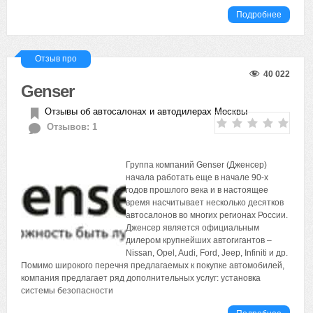
Подробнее
Отзыв про
40 022
Genser
Отзывы об автосалонах и автодилерах Москвы
Отзывов: 1
Группа компаний Genser (Дженсер)
начала работать еще в начале 90-х
годов прошлого века и в настоящее
время насчитывает несколько десятков
автосалонов во многих регионах России.
Дженсер является официальным
дилером крупнейших автогигантов –
Nissan, Opel, Audi, Ford, Jeep, Infiniti и др.
Помимо широкого перечня предлагаемых к покупке автомобилей,
компания предлагает ряд дополнительных услуг: установка
системы безопасности