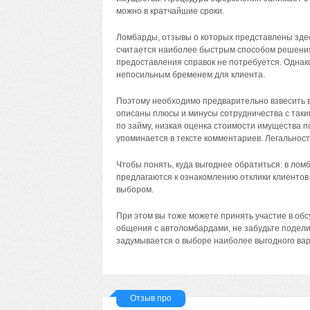
можно в кратчайшие сроки.
Ломбарды, отзывы о которых представлены здес
считается наиболее быстрым способом решени
предоставления справок не потребуется. Однак
непосильным бременем для клиента.
Поэтому необходимо предварительно взвесить вс
описаны плюсы и минусы сотрудничества с так
по займу, низкая оценка стоимости имущества п
упоминается в тексте комментариев. Легальнос
Чтобы понять, куда выгоднее обратиться: в ло
предлагаются к ознакомлению отклики клиентов
выбором.
При этом вы тоже можете принять участие в обс
общения с автоломбардами, не забудьте подели
задумывается о выборе наиболее выгодного вар
Отзыв про