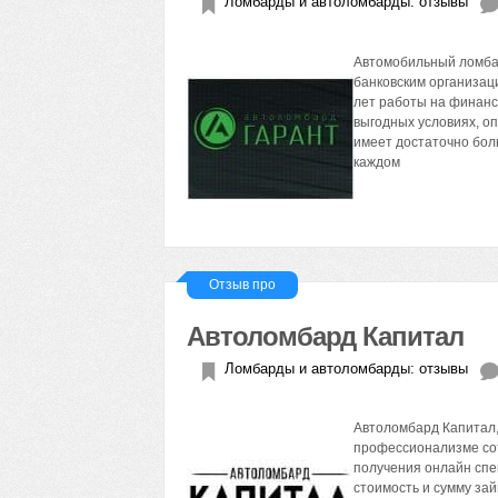
Ломбарды и автоломбарды: отзывы
Автомобильный ломбар
банковским организаци
лет работы на финансо
выгодных условиях, о
имеет достаточно боль
каждом
Отзыв про
Автоломбард Капитал
Ломбарды и автоломбарды: отзывы
Автоломбард Капитал,
профессионализме сот
получения онлайн сп
стоимость и сумму за