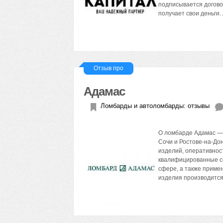
подписывается договор
получает свои деньги
Отзыв про
Адамас
Ломбарды и автоломбарды: отзывы
О ломбарде Адамас — 
Сочи и Ростове-на-До
изделий, оперативнос
квалифицированные со
сфере, а также приме
изделия производится