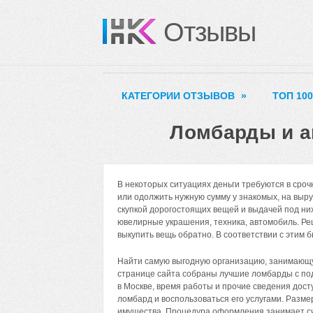
Отзывы
КАТЕГОРИИ ОТЗЫВОВ
»
ТОП 10
Ломбарды и а
В некоторых ситуациях деньги требуются в сроч
или одолжить нужную сумму у знакомых, на выр
скупкой дорогостоящих вещей и выдачей под ни
ювелирные украшения, техника, автомобиль. Ре
выкупить вещь обратно. В соответствии с этим
Найти самую выгодную организацию, занимающую
странице сайта собраны лучшие ломбарды с по
в Москве, время работы и прочие сведения дос
ломбард и воспользоваться его услугами. Разме
имущества. Процедура оформления занимает сч