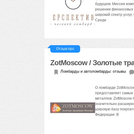
будущем. Миссия комп
решении финансовых 
широкий спектр услуг
Среди
Отзыв про
ZotMoscow / Золотые т
Ломбарды и автоломбарды: отзывы
О ломбарде ZotMoscow
предоставляет самые 
металлов. ZotMoscow б
значительно расширил
широкую базу покупат
Федерации. В