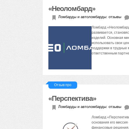
«Неоломбард»
Ломбарды и автоломбарды: отзывы
Ломбард «Неоломбард»
развивается, становя
изделий. Основная ми
использовать свои це
поддержки в трудные
ответственным партне
Отзыв про
«Перспектива»
Ломбарды и автоломбарды: отзывы
Ломбард «Перспектива
основания его миссия
финансовые решения, 