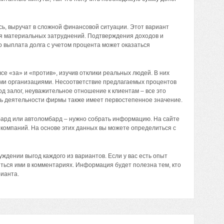
ь, выручат в сложной финансовой ситуации. Этот вариант
я материальных затруднений. Подтверждения доходов и
о выплата долга с учетом процента может оказаться
е «за» и «против», изучив отклики реальных людей. В них
ими организациями. Несоответствие предлагаемых процентов
од залог, неуважительное отношение к клиентам – все это
ть деятельности фирмы также имеет первостепенное значение.
мбард или автоломбард – нужно собрать информацию. На сайте
 компаний. На основе этих данных вы можете определиться с
уждении выгод каждого из вариантов. Если у вас есть опыт
ться ими в комментариях. Информация будет полезна тем, кто
ианта.