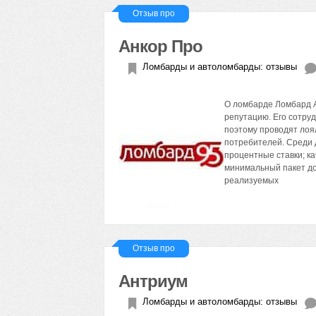
Отзыв про
Анкор Про
Ломбарды и автоломбарды: отзывы
О ломбарде Ломбард А
репутацию. Его сотру
поэтому проводят лоял
потребителей. Среди 
процентные ставки; к
минимальный пакет до
реализуемых
Отзыв про
Антриум
Ломбарды и автоломбарды: отзывы