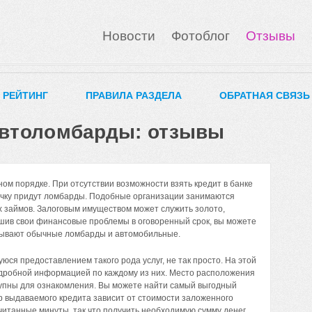
Новости
Фотоблог
Отзывы
0 РЕЙТИНГ
ПРАВИЛА РАЗДЕЛА
ОБРАТНАЯ СВЯЗЬ
втоломбарды: отзывы
ном порядке. При отсутствии возможности взять кредит в банке
учку придут ломбарды. Подобные организации занимаются
х займов. Залоговым имуществом может служить золото,
шив свои финансовые проблемы в оговоренный срок, вы можете
 бывают обычные ломбарды и автомобильные.
ся предоставлением такого рода услуг, не так просто. На этой
дробной информацией по каждому из них. Место расположения
тупны для ознакомления. Вы можете найти самый выгодный
р выдаваемого кредита зависит от стоимости заложенного
итанные минуты, так что получить необходимую сумму денег