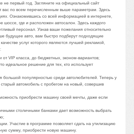
же не первый год. Загляните на официальный сайт
оит вас по всем перечисленным выше параметрам. Здесь
циях. Ознакомившись со всей информацией в интернете,
е шоссе, где и расположен автосалон. Здесь каждого
етливый персонал. Узнав ваши пожелания относительно
аше будущее авто, вам быстро подберут подходящие
 качестве услуг которого являются лучшей рекламой,
:
от VIP класса, до бюджетных, эконом-вариантов;
то идеальное решение для тех, кто использует
я большой популярностью среди автолюбителей. Теперь у
й старый автомобиль с пробегом на новый, совершив
озможность приобрести машину своей мечты, даже если
личными столичными банками дает возможность выбрать
ю;
ции. Участие в программе позволяет сдать на утилизацию
ную сумму, приобрести новую машину.