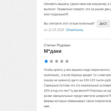
обновить машину, сдали свою как игрушечку, а
вылезет. Правильно говорят, что на рынке два 
него подальше!!!!
Вы считаете этот отзыв полезным?
Да
(2)
on 11.03.2018
Ответить
Степан Родован
М*даки
Чтобы купить у них машину надо переплатить 1
наличные) , а если берешь кредит то с ним пр
(нахер не нужного) гдето на 100-120 тысяч ру
Смеешься потому что это нереальные условия,
25% в год это пиз**ц как много!!! Платишь за 
разве официальные представители шевроле?Н
фирмы которые обманывают своих покупателе
имя.