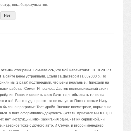
ратур, пока безрезультатно.
Нет
се отзывы отобраны. Сомневаюсь, что мой напечатают. 13.10.2017 г.
 На сайте цены устраивали. Ехали за Дастером за 659000 р. По
нили мы 2 раза) подтвердили, что цены реальные. Приехали на
 С нами работал Семен. И пошло… Дастер полноприводный стоит
рейд-ин. Решили оценить свою Лачетти, чтобы знать точно на
ю и всё. Вас оттуда просто так не выпустят.Посоветовали Ниву-
что была на программе Тест-драйв. Внешне посмотрели, нормально.
ньги. А пока оформлялись документы (кстати, приехали мы в 10,00.
ки: нет инструкции, ключ зажигания один, нет ни сервисной, ни
, наверное тоже с другого авто. И Семен, и второй менеджер