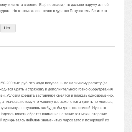
 получили кота в мешке. Ещё не знаем, что дальше наружу из неё
дурака. Но в этом салоне точно в дураках Покупатель. Бегите от
Нет
50-200 тыс. руб. это когда покупаешь по наличному расчету (за
иходится брать и страховку и дополнительного говно-оборудования
блей. Условия кредита заставляют смеятся и плакать одновременно.
 а плачешь потому что машину все жехочется а купить не можешь,
одну машину а покупаешь как будто бы две с половиной. Ну и это
адеюсь власти обратят внимание на такие вот махинаторские
й прикрываясь лейблом знаменитыз марок авто и позорящий их