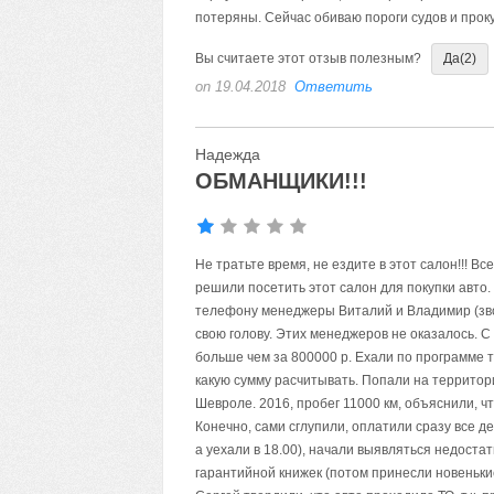
потеряны. Сейчас обиваю пороги судов и проку
Вы считаете этот отзыв полезным?
Да
(2)
on 19.04.2018
Ответить
Надежда
ОБМАНЩИКИ!!!
Не тратьте время, не ездите в этот салон!!! В
решили посетить этот салон для покупки авто.
телефону менеджеры Виталий и Владимир (зво
свою голову. Этих менеджеров не оказалось.
больше чем за 800000 р. Ехали по программе т
какую сумму расчитывать. Попали на территори
Шевроле. 2016, пробег 11000 км, объяснили, 
Конечно, сами сглупили, оплатили сразу все де
а уехали в 18.00), начали выявляться недостат
гарантийной книжек (потом принесли новенькие