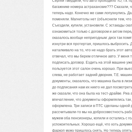
Сергей твердили, что авто проходило ТО, т.к. п
багажнике номера астраханские??? Сказали, чт
теперь надо. Конечно же сами лопухнулись. Да
поменяли. Магнитолы нет (объяснили тем, что
Съездили, купили, установили. С эстакады ска
ознакомиться только с договором и актом пере
оказалось вообще непригодным: диск так помят
изнутри вся протертая, пришлось выбросить. Д
наталкивало на то, что не надо брать этот ав
отвечал, что мы берем отличное авто. У меня 
подписать договор. Ездить на этой машине уже
пользуется этот салон очень хорошо. При выез
слева, не работает задний дворник. Т.Е. маши
документы, оказалось, что машина была в лиз
до подписания нам их никто не дал посмотреть
же сказали, что она была на тест-драйве. Риа
впечатление, что документы оформлялись так
оформлена. Три записи в ПТС сделаны одной р
рассчитывали-то мы на добросовестность работ
мужем оба пенсионеры, копили и остались с го
успокоительных. Хорошо ещё, что хоть докумен
фаркоп мужу пришлось снять. Но теперь опять 