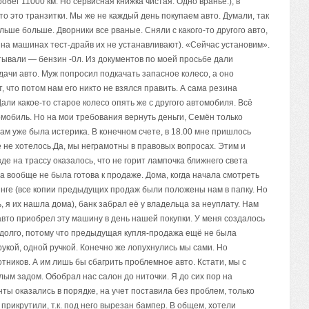
робег 11000 км. Но сервисная книжка чистая. Одно враньё.), в
о это транзитки. Мы же не каждый день покупаем авто. Думали, так
льше больше. Дворники все рваные. Сняли с какого-то другого авто,
 на машинах тест-драйв их не устанавливают). «Сейчас установим».
тывали — бензин -0л. Из документов по моей просьбе дали
дачи авто. Муж попросил подкачать запасное колесо, а оно
, что потом нам его никто не взялся править. А сама резина
али какое-то старое колесо опять же с другого автомобиля. Всё
томобиль. Но на мои требования вернуть деньги, Семён только
там уже была истерика. В конечном счете, в 18.00 мне пришлось
 не хотелось.Да, мы неграмотны в правовых вопросах. Этим и
де на трассу оказалось, что не горит лампочка ближнего света
на вообще не была готова к продаже. Дома, когда начала смотреть
инге (все копии предыдущих продаж были положены нам в папку. Но
, я их нашла дома), банк забрал её у владельца за неуплату. Нам
 авто приобрел эту машину в день нашей покупки. У меня создалось
 долго, потому что предыдущая купля-продажа ещё не была
укой, одной ручкой. Конечно же лопухнулись мы сами. Но
ников. А им лишь бы сбагрить проблемное авто. Кстати, мы с
лым задом. Обобрал нас салон до ниточки. Я до сих пор на
ты оказались в порядке, на учет поставила без проблем, только
прикрутили, т.к. под него вырезан бампер. В общем, хотели