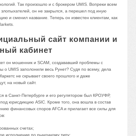
нологий. Так произошло и с брокером UMIS. Вопреки всем
 злопыхателей, он не закрылся, а перешел под иную
цию и сменил название. Теперь он известен клиентам, как
arkets.
циальный сайт компании и
ный кабинет
ет он мошенник и SCAM, создававший проблемы с
ы о UMIS заполонили весь Рунет? Судя по всему, дела
Маркетс не скрывает своего прошлого и даже
ут, на новый сайт.
я в Санкт-Петербурге и его регулятором был КРОУФР,
под юрисдикцию ASIC. Кроме того, она вошла в состав
нию финансовых споров AFCA и прилагает все силы для
ов:
ированных счетах;
ое исполнение по рыночному типу;