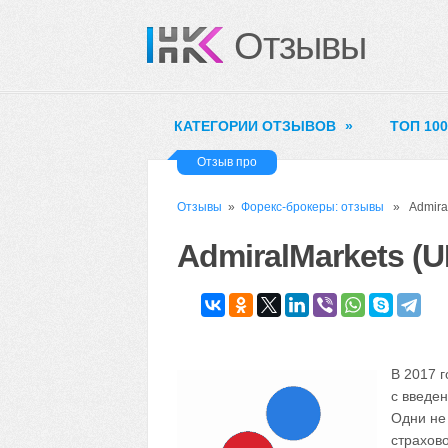
Отзывы
КАТЕГОРИИ ОТЗЫВОВ
»
ТОП 10
Отзыв про
Отзывы
»
Форекс-брокеры: отзывы
» Admiral
AdmiralMarkets (U
В 2017 г
с введе
Одни не
страхов