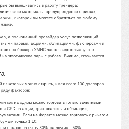
рые бы вмешивались в работу трейдера;
алитические материалы, предупреждение о рисках;
держки, к которой вы можете обратиться по любому
 языке.
кер, а полноценный провайдер услуг, позволяющий
лютными парами, акциями, облигациями, фьючерсами и
нтов про брокера УМИС часто свидетельствуют о
 на экзотические пары с рублем. Видимо, сказывается
та
й из которых можно открыть, имея всего 100 долларов.
 ряду факторов:
емя как на одном можно торговать только валютными
е и CFD на акции, криптовалюты и облигации;
рументами. Если на Форексе можно торговать с рычагом
бумаги только 1:10;
при остатке на счету 30%, на других – 50%;