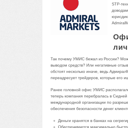
STP-тех
доводам
юрисдик
AdmiralM
Офи
лич
Так почему УМИС бежал из России? Мож
выводом средств? Или негативные отзыв
обстоят несколько иначе, ведь Адмирал
переадресует трейдеров, которые его ищ
Ранее головной офис УМИС располагалс
теперь компания перебралась в Сидней 
международной организации по разреше
обеспечения безопасности денег клиент
Деньги хранятся в банках на сегрег
Обеспечивается максимально быстр