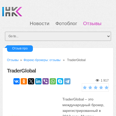
Новости
Фотоблог
Отзывы
Загрузка
Мои Картинки
Вход
Отзыв про
Отзывы
»
Форекс-брокеры: отзывы
» TraderGlobal
TraderGlobal
1 917
TraderGlobal – это
международный брокер,
зарегистрированный в