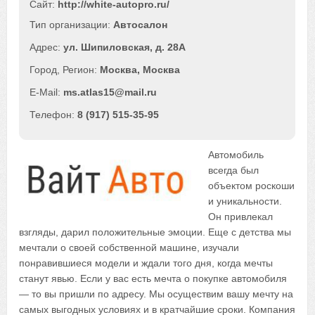
Сайт:
http://white-autopro.ru/
Автосалон
ул. Шипиловская, д. 28А
Москва
,
Москва
ms.atlas15@mail.ru
8 (917) 515-35-95
Автомобиль
всегда был
объектом роскоши
и уникальности.
Он привлекал
взгляды, дарил положительные эмоции. Еще с детства мы
мечтали о своей собственной машине, изучали
понравившиеся модели и ждали того дня, когда мечты
станут явью. Если у вас есть мечта о покупке автомобиля
— то вы пришли по адресу. Мы осуществим вашу мечту на
самых выгодных условиях и в кратчайшие сроки. Компания