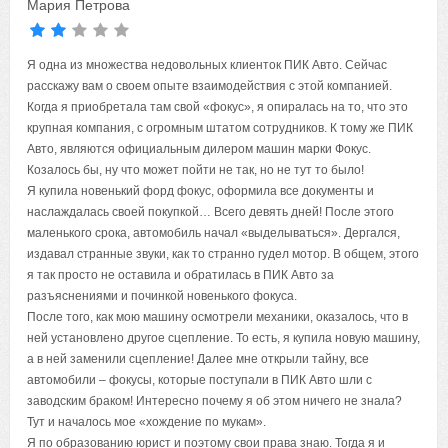
Мария Петрова
Я одна из множества недовольных клиенток ПИК Авто. Сейчас
расскажу вам о своем опыте взаимодействия с этой компанией.
Когда я приобретала там свой «фокус», я опиралась на то, что это
крупная компания, с огромным штатом сотрудников. К тому же ПИК
Авто, являются официальным дилером машин марки Фокус.
Козалось бы, ну что может пойти не так, но не тут то было!
Я купила новенький форд фокус, оформила все документы и
наслаждалась своей покупкой… Всего девять дней! После этого
маленького срока, автомобиль начал «выделываться». Дергался,
издавал странные звуки, как то странно гудел мотор. В общем, этого
я так просто не оставила и обратилась в ПИК Авто за
разъяснениями и починкой новенького фокуса.
После того, как мою машину осмотрели механики, оказалось, что в
ней установлено другое сцепление. То есть, я купила новую машину,
а в ней заменили сцепление! Далее мне открыли тайну, все
автомобили – фокусы, которые поступали в ПИК Авто шли с
заводским браком! Интересно почему я об этом ничего не знала?
Тут и началось мое «хождение по мукам».
Я по образованию юрист и поэтому свои права знаю. Тогда я и