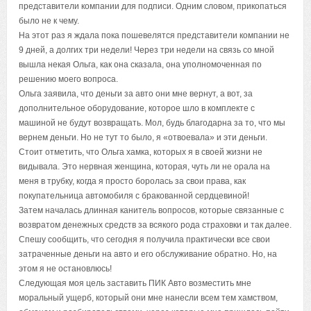
представители компании для подписи. Одним словом, прикопаться
было не к чему.
На этот раз я ждала пока пошевелятся представители компании не
9 дней, а долгих три недели! Через три недели на связь со мной
вышла некая Ольга, как она сказала, она уполномоченная по
решению моего вопроса.
Ольга заявила, что деньги за авто они мне вернут, а вот, за
дополнительное оборудование, которое шло в комплекте с
машиной не будут возвращать. Мол, будь благодарна за то, что мы
вернем деньги. Но не тут то было, я «отвоевала» и эти деньги.
Стоит отметить, что Ольга хамка, которых я в своей жизни не
видывала. Это нервная женщина, которая, чуть ли не орала на
меня в трубку, когда я просто боролась за свои права, как
покупательница автомобиля с бракованной сердцевиной!
Затем началась длинная канитель вопросов, которые связанные с
возвратом денежных средств за всякого рода страховки и так далее.
Спешу сообщить, что сегодня я получила практически все свои
затраченные деньги на авто и его обслуживание обратно. Но, на
этом я не остановлюсь!
Следующая моя цель заставить ПИК Авто возместить мне
моральный ущерб, который они мне нанесли всем тем хамством,