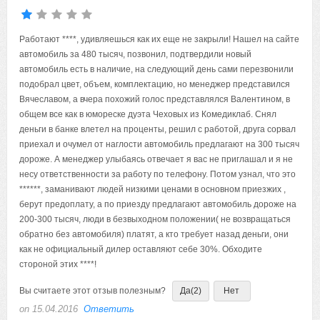
Работают ****, удивляешься как их еще не закрыли! Нашел на сайте
автомобиль за 480 тысяч, позвонил, подтвердили новый
автомобиль есть в наличие, на следующий день сами перезвонили
подобрал цвет, объем, комплектацию, но менеджер представился
Вячеславом, а вчера похожий голос представлялся Валентином, в
общем все как в юмореске дуэта Чеховых из Комедиклаб. Снял
деньги в банке влетел на проценты, решил с работой, друга сорвал
приехал и очумел от наглости автомобиль предлагают на 300 тысяч
дороже. А менеджер улыбаясь отвечает я вас не приглашал и я не
несу ответственности за работу по телефону. Потом узнал, что это
******, заманивают людей низкими ценами в основном приезжих ,
берут предоплату, а по приезду предлагают автомобиль дороже на
200-300 тысяч, люди в безвыходном положении( не возвращаться
обратно без автомобиля) платят, а кто требует назад деньги, они
как не официальный дилер оставляют себе 30%. Обходите
стороной этих ****!
Вы считаете этот отзыв полезным?
Да
(2)
Нет
on 15.04.2016
Ответить