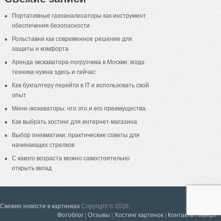
Портативные газоанализаторы как инструмент
обеспечения безопасности
Рольставни как современное решение для
защиты и комфорта
Аренда экскаватора-погрузчика в Москве: когда
техника нужна здесь и сейчас
Как бухгалтеру перейти в IT и использовать свой
опыт
Мини-экскаваторы: что это и его преимущества
Как выбрать хостинг для интернет-магазина
Выбор пневматики: практические советы для
начинающих стрелков
С какого возраста можно самостоятельно
открыть вклад
18+
Свежие новости в картинках
Copyright © 2026.
Фотоблог
|
Отзывы
|
Хостинг картинок
|
Контакты
Наверх ↑