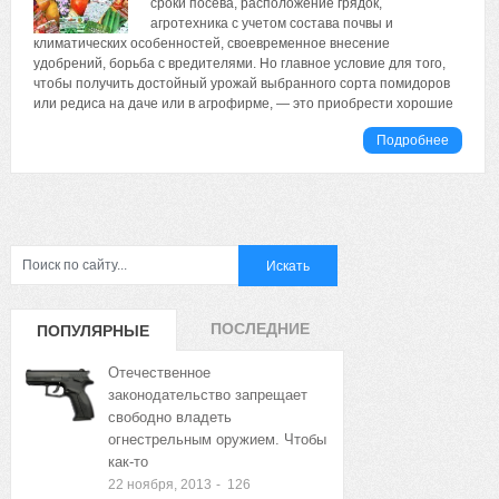
сроки посева, расположение грядок,
агротехника с учетом состава почвы и
климатических особенностей, своевременное внесение
удобрений, борьба с вредителями. Но главное условие для того,
чтобы получить достойный урожай выбранного сорта помидоров
или редиса на даче или в агрофирме, — это приобрести хорошие
Подробнее
ПОСЛЕДНИЕ
ПОПУЛЯРНЫЕ
ЗАПИСИ
ЗАПИСИ
Отечественное
законодательство запрещает
свободно владеть
огнестрельным оружием. Чтобы
как-то
22 ноября, 2013
-
126