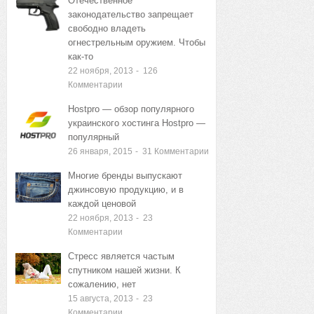
ЗАПИСИ
Отечественное
законодательство запрещает
свободно владеть
огнестрельным оружием. Чтобы
как-то
22 ноября, 2013
-
126
Комментарии
Hostpro — обзор популярного
украинского хостинга Hostpro —
популярный
26 января, 2015
-
31
Комментарии
Многие бренды выпускают
джинсовую продукцию, и в
каждой ценовой
22 ноября, 2013
-
23
Комментарии
Стресс является частым
спутником нашей жизни. К
сожалению, нет
15 августа, 2013
-
23
Комментарии