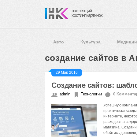
настоящий
хостинг картинок
Авто
Культура
Медицин
создание сайтов в А
29 Мар 2016
Создание сайтов: шабл
admin
Технологии
0 Коммента
Успешную компанию
практически кажды
интернете, некотор
расходов на содер
магазина. Создани
обойтись дешевле,