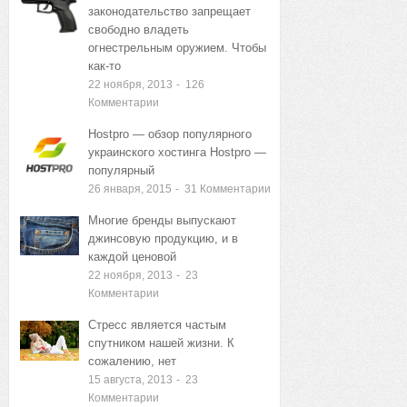
законодательство запрещает
свободно владеть
огнестрельным оружием. Чтобы
как-то
22 ноября, 2013
-
126
Комментарии
Hostpro — обзор популярного
украинского хостинга Hostpro —
популярный
26 января, 2015
-
31
Комментарии
Многие бренды выпускают
джинсовую продукцию, и в
каждой ценовой
22 ноября, 2013
-
23
Комментарии
Стресс является частым
спутником нашей жизни. К
сожалению, нет
15 августа, 2013
-
23
Комментарии