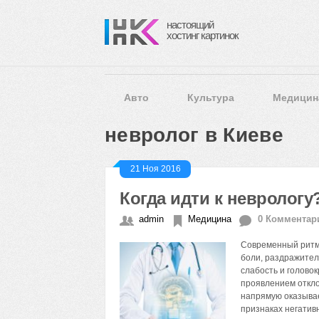
настоящий
хостинг картинок
Авто
Культура
Медицин
невролог в Киеве
21 Ноя 2016
Когда идти к неврологу
admin
Медицина
0 Комментар
Современный ритм 
боли, раздражител
слабость и голово
проявлением откло
напрямую оказывае
признаках негати