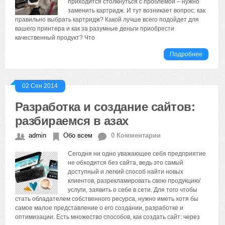
приходится столкнуться с проблемой – нужно
заменить картридж. И тут возникает вопрос: как
правильно выбрать картридж? Какой лучше всего подойдет для
вашего принтера и как за разумные деньги приобрести
качественный продукт? Что
Подробнее
02 Сен 2014
Разработка и создание сайтов:
разбираемся в азах
admin
Обо всем
0 Комментарии
Сегодня ни одно уважающее себя предприятие
не обходится без сайта, ведь это самый
доступный и легкий способ найти новых
клиентов, разрекламировать свою продукцию/
услуги, заявить о себе в сети. Для того чтобы
стать обладателем собственного ресурса, нужно иметь хотя бы
самое малое представление о его создании, разработке и
оптимизации. Есть множество способов, как создать сайт: через