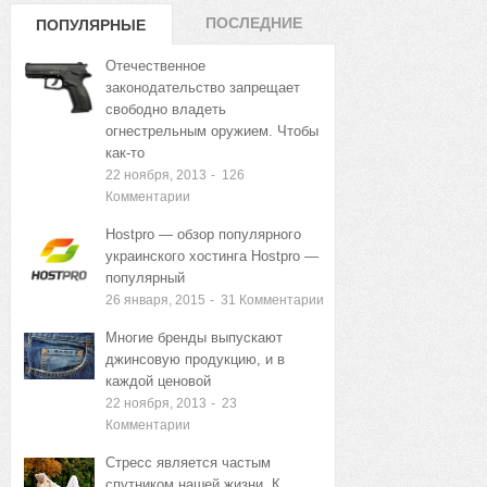
ПОСЛЕДНИЕ
ПОПУЛЯРНЫЕ
ЗАПИСИ
ЗАПИСИ
Отечественное
законодательство запрещает
свободно владеть
огнестрельным оружием. Чтобы
как-то
22 ноября, 2013
-
126
Комментарии
Hostpro — обзор популярного
украинского хостинга Hostpro —
популярный
26 января, 2015
-
31
Комментарии
Многие бренды выпускают
джинсовую продукцию, и в
каждой ценовой
22 ноября, 2013
-
23
Комментарии
Стресс является частым
спутником нашей жизни. К