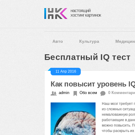
настоящий
хостинг картинок
Авто
Культура
Медицин
Бесплатный IQ тест
11 Апр 2016
Как повысит уровень I
admin
Обо всем
0 Комментар
Наш мозг требует 
из сложных ситуац
немаловажную роль,
работающие в данн
можно повысить. П
чтобы раскрыть их