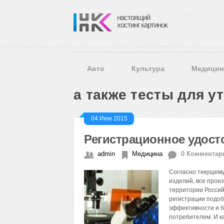
настоящий
хостинг картинок
Авто
Культура
Медицин
а также тесты для у
04 Июн 2015
Регистрационное удост
admin
Медицина
0 Комментар
Согласно текущему
изделий, все прои
территории Россий
регистрации подоб
эффективности и б
потребителем. И к