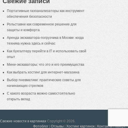
Свежие записи
Портативные газоанализаторы как инструмент
обеспечения безопасности
Рольставни как современное решение для
защиты и комфорта
Аренда экскаватора-погрузчика в Москве: когда
техника нужна здесь и сейчас
Как бухгалтеру перейти в IT и использовать свой
опыт
Мини-экскаваторы: что это и его преимущества
Как выбрать хостинг для интернет-магазина
Выбор пневматики: практические советы для
начинающих стрелков
С какого возраста можно самостоятельно
открыть вклад
18+
Свежие новости в картинках
Copyright © 2026.
Фотоблог
|
Отзывы
|
Хостинг картинок
|
Контакты
Наверх ↑