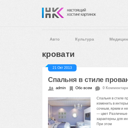
настоящий
хостинг картинок
Авто
Культура
Медицин
кровати
21 Окт 2013
Спальня в стиле прова
admin
Обо всем
0 Комментар
Спальня в стиле п
изменить в интерь
сочным, ярким и н
— цвет Различные о
характерны для ин
При этом