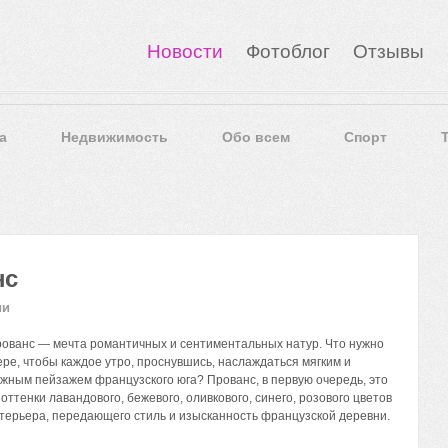
Новости
Фотоблог
Отзывы
а
Недвижимость
Обо всем
Спорт
нс
ии
рованс — мечта романтичных и сентиментальных натур. Что нужно
ере, чтобы каждое утро, проснувшись, наслаждаться мягким и
ежным пейзажем французского юга? Прованс, в первую очередь, это
ттенки лавандового, бежевого, оливкового, синего, розового цветов
терьера, передающего стиль и изысканность французской деревни.