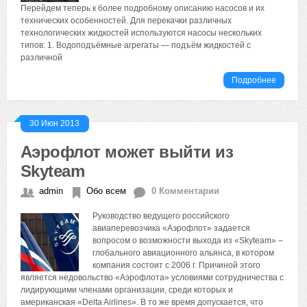
Перейдем теперь к более подробному описанию насосов и их
технических особенностей. Для перекачки различных
технологических жидкостей используются насосы нескольких
типов: 1. Водоподъёмные агрегаты — подъём жидкостей с
различной
Подробнее
30 Июн 2013
Аэрофлот может выйти из
Skyteam
admin
Обо всем
0 Комментарии
Руководство ведущего российского
авиаперевозчика «Аэрофлот» задается
вопросом о возможности выхода из «Skyteam» –
глобального авиационного альянса, в котором
компания состоит с 2006 г. Причиной этого
является недовольство «Аэрофлота» условиями сотрудничества с
лидирующими членами организации, среди которых и
американская «Delta Airlines». В то же время допускается, что