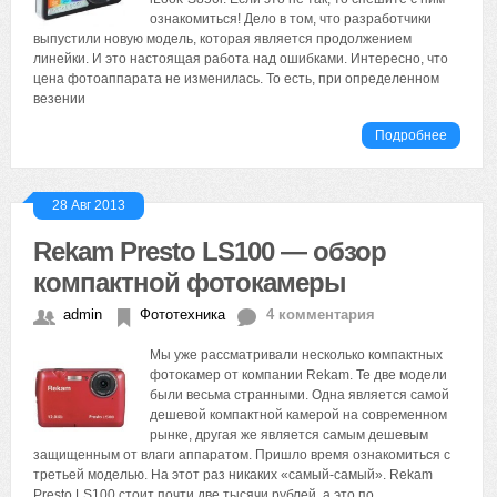
ознакомиться! Дело в том, что разработчики
выпустили новую модель, которая является продолжением
линейки. И это настоящая работа над ошибками. Интересно, что
цена фотоаппарата не изменилась. То есть, при определенном
везении
Подробнее
28 Авг 2013
Rekam Presto LS100 — обзор
компактной фотокамеры
admin
Фототехника
4 комментария
Мы уже рассматривали несколько компактных
фотокамер от компании Rekam. Те две модели
были весьма странными. Одна является самой
дешевой компактной камерой на современном
рынке, другая же является самым дешевым
защищенным от влаги аппаратом. Пришло время ознакомиться с
третьей моделью. На этот раз никаких «самый-самый». Rekam
Presto LS100 стоит почти две тысячи рублей, а это по