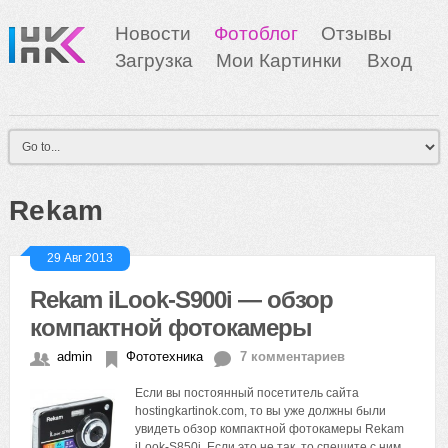
Новости
Фотоблог
Отзывы
Загрузка
Мои Картинки
Вход
Rekam
29 Авг 2013
Rekam iLook-S900i — обзор
компактной фотокамеры
admin
Фототехника
7 комментариев
Если вы постоянный посетитель сайта
hostingkartinok.com, то вы уже должны были
увидеть обзор компактной фотокамеры Rekam
iLook-S850i. Если это не так, то спешите с ним