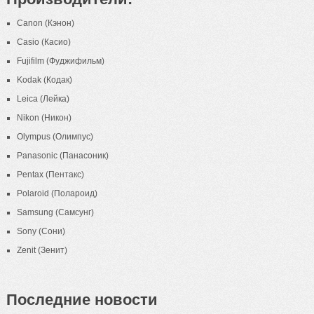
Canon (Кэнон)
Casio (Касио)
Fujifilm (Фуджифильм)
Kodak (Кодак)
Leica (Лейка)
Nikon (Никон)
Olympus (Олимпус)
Panasonic (Панасоник)
Pentax (Пентакс)
Polaroid (Полароид)
Samsung (Самсунг)
Sony (Сони)
Zenit (Зенит)
Последние новости