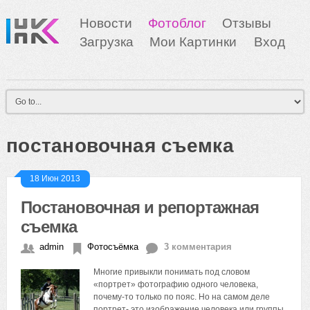
Новости
Фотоблог
Отзывы
Загрузка
Мои Картинки
Вход
постановочная съемка
18 Июн 2013
Постановочная и репортажная
съемка
admin
Фотосъёмка
3 комментария
Многие привыкли понимать под словом
«портрет» фотографию одного человека,
почему-то только по пояс. Но на самом деле
портрет- это изображение человека или группы