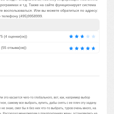
 программах и т.д. Также на сайте функционирует система
е воспользоваться. Или вы можете обратиться по адресу:
по телефону (495)9958999.
75
(
4
оценки(ок))
(
55
отзыва(ов))
и это касается чего-то глобального, вот, как, например выбор
ное, самому все выбрать, купить, дабы снять с ее плеч эту задачу.
е знаю, смог бы я без них что-то выбрать, туров очень много, на
ись. Рассказал менеджерам о предпочтениях жены, остановились на