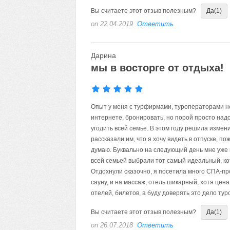
Вы считаете этот отзыв полезным?
Да
(1)
on 22.04.2019
Ответить
Дарина
мы в восторге от отдыха!
Опыт у меня с турфирмами, туроператорами не 
интернете, бронировать, но порой просто надо
угодить всей семье. В этом году решила измен
рассказали им, что я хочу видеть в отпуске, п
думаю. Буквально на следующий день мне уже 
всей семьей выбрали тот самый идеальный, ко
Отдохнули сказочно, я посетила много СПА-проц
сауну, и на массаж, отель шикарный, хотя цена
отелей, билетов, а буду доверять это дело ту
Вы считаете этот отзыв полезным?
Да
(1)
on 26.07.2018
Ответить