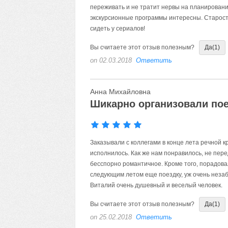
переживать и не тратит нервы на планирование
экскурсионные программы интересны. Старост
сидеть у сериалов!
Вы считаете этот отзыв полезным?
Да
(1)
on 02.03.2018
Ответить
Анна Михайловна
Шикарно организовали по
Заказывали с коллегами в конце лета речной к
исполнилось. Как же нам понравилось, не перед
бесспорно романтичное. Кроме того, порадов
следующим летом еще поездку, уж очень неза
Виталий очень душевный и веселый человек.
Вы считаете этот отзыв полезным?
Да
(1)
on 25.02.2018
Ответить