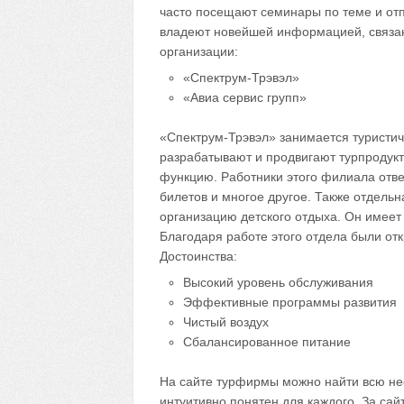
часто посещают семинары по теме и от
владеют новейшей информацией, связан
организации:
«Спектрум-Трэвэл»
«Авиа сервис групп»
«Спектрум-Трэвэл» занимается туристич
разрабатывают и продвигают турпродукт
функцию. Работники этого филиала отвеч
билетов и многое другое. Также отдельн
организацию детского отдыха. Он имеет
Благодаря работе этого отдела были отк
Достоинства:
Высокий уровень обслуживания
Эффективные программы развития
Чистый воздух
Сбалансированное питание
На сайте турфирмы можно найти всю н
интуитивно понятен для каждого. За са