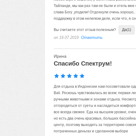
Тайланде, мы как раз там не были и отель мне
слава Богу ,угодили! Отдохнули очень хорошо,
поддержку в этом нелегком деле, если что, я сн
Вы считаете этот отзыв полезным?
Да
(1)
on 19.07.2019
Ответить
Ирина
Спасибо Спектрум!
Для отдыха в Индонезии нам посоветовали один
Bali. Роскошь чувствовалась во всем: первая л
ручными животными и зонами отдыха. Несмотря 
отгородиться от суеты и насладиться комфорт
все всегда свежее. Еда на высшем уровне, оче
но есть два очень красивых, больших бассейна
центр, поэтому выходить за территорию совсе
потраченных деньгах и сделанном выборе