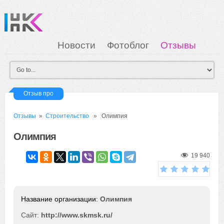
Новости
Фотоблог
Отзывы
Загрузка
Мои Картинки
Вход
Отзыв про
Отзывы
»
Строительство
» Олимпия
Олимпия
19 940
Олимпия
Сайт:
http://www.skmsk.ru/