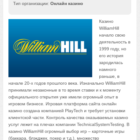
Онлайн казино
Казино
WilliamHill
начало свою
деятельность в
1999 году, но
его история
зародилась
намного
раньше, в
начале 20-х годов прошлого века. Изначально WilliamHill
принимали незаконные в то время ставки и к моменту
официального открытия уже имели огромный опыт в
игровом бизнесе. Игровая платформа сайта онлайн
казино создана компанией PlayTech и требует установки
клиентской части. Контроль качества оказываемых казино
услуг лежит на плечах компании TechnicalSystemTesting. В
казино WilliamHill огромный выбор игр – карточные игры
(баккара, блэкджек, покер и т.д.), множество