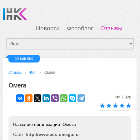
Новости
Фотоблог
Отзывы
Загрузка
Мои Картинки
Вход
Отзыв про
Отзывы
»
ЧОП
» Омега
Омега
7 328
Омега
Сайт:
http://www.ass-omega.ru