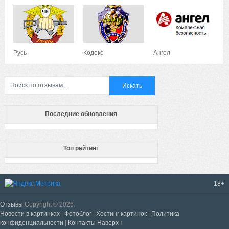
Русь
Кодекс
Ангел
Последние обновления
Топ рейтинг
18+
Отзывы
Copyright © 2026.
Новости в картинках
|
Фотоблог
|
Хостинг картинок
|
Политика
конфиденциальности
|
Контакты
Наверх ↑